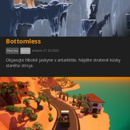
Bottomless
pridané 27.10.2022
Plná hra
Akčná
Objavujte hlboké jaskyne v antarktíde. Nájdite stratené kúsky
starého stroja.