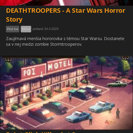
DEATHTROOPERS - A Star Wars Horror
Story
pridané 24.4.2024
Plná hra
Akčná
Zaujímavá menšia hororovka s témou Star Warsu. Dostanete
sa v nej medzi zombie Stormtrooperov.