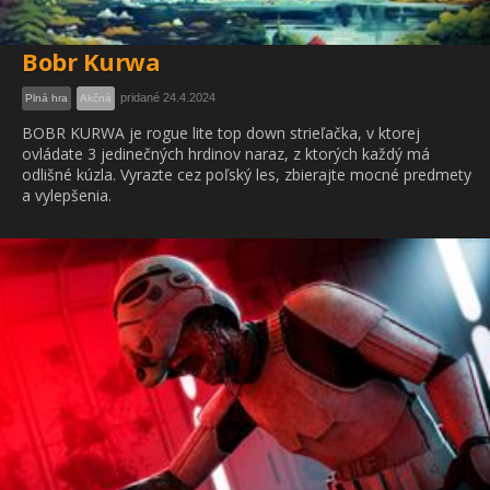
Bobr Kurwa
pridané 24.4.2024
Plná hra
Akčná
BOBR KURWA je rogue lite top down strieľačka, v ktorej
ovládate 3 jedinečných hrdinov naraz, z ktorých každý má
odlišné kúzla. Vyrazte cez poľský les, zbierajte mocné predmety
a vylepšenia.