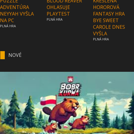
PUZZLE
BLOOD REAVER
KRESLENÁ
ADVENTÚRA
OHLASUJE
HOROROVÁ
NEYYAH VYŠLA
PLAYTEST
FANTASY HRA
NA PC
PLNÁ HRA
BYE SWEET
PLNÁ HRA
CAROLE DNES
VYŠLA
PLNÁ HRA
NOVÉ