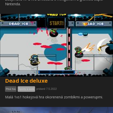
Nintenda.
Dead Ice deluxe
pridané 7.5.2022
Plná hra
Športy a autá
Malá 1vs1 hokejová hra okorenená zombíkmi a powerupmi.