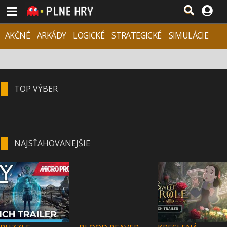
AKČNÉ
ARKÁDY
LOGICKÉ
STRATEGICKÉ
SIMULÁCIE
ADVENTÚRY
ŠPORTY & AUTÁ
RPG
TOP VÝBER
NAJSŤAHOVANEJŠIE