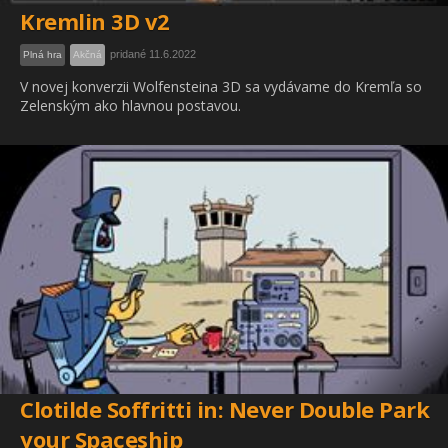
Kremlin 3D v2
pridané 11.6.2022
Plná hra
Akčná
V novej konverzii Wolfensteina 3D sa vydávame do Kremľa so
Zelenským ako hlavnou postavou.
Clotilde Soffritti in: Never Double Park
your Spaceship