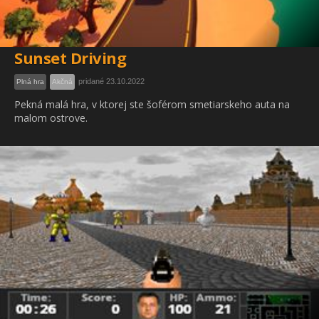
Sunset Driving
pridané 23.10.2022
Plná hra
Akčná
Pekná malá hra, v ktorej ste šoférom smetiarskeho auta na
malom ostrove.