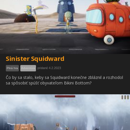
Sinister Squidward
pridané 4.2.2023
Plná hra
Adventúra
Čo by sa stalo, keby sa Squidward konečne zbláznil a rozhodol
sa spôsobiť spúšť obyvateľom Bikini Bottom?