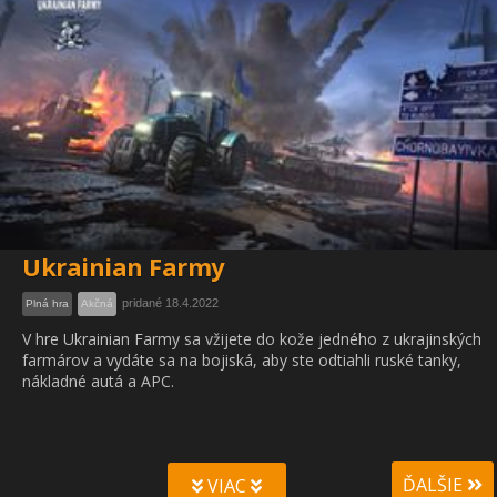
Ukrainian Farmy
pridané 18.4.2022
Plná hra
Akčná
V hre Ukrainian Farmy sa vžijete do kože jedného z ukrajinských
farmárov a vydáte sa na bojiská, aby ste odtiahli ruské tanky,
nákladné autá a APC.
ĎALŠIE
VIAC