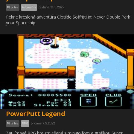
pridané 11.5.2022
Plná hra
Adventúra
Pekne kreslená adventúra Clotilde Soffritti in: Never Double Park
your Spaceship.
PowerPutt Legend
pridané 7.5.2022
Plná hra
RPG
Zaujímavá RPG hra zmiešaná s minigolfom a grafikou Super