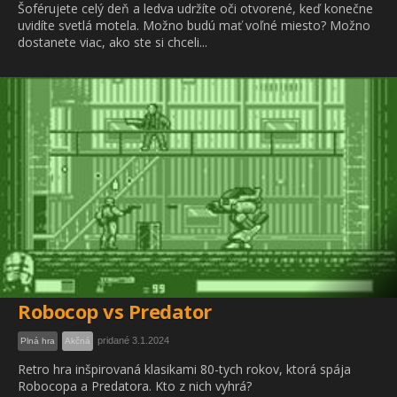
Šoférujete celý deň a ledva udržíte oči otvorené, keď konečne
uvidíte svetlá motela. Možno budú mať voľné miesto? Možno
dostanete viac, ako ste si chceli...
Robocop vs Predator
pridané 3.1.2024
Plná hra
Akčná
Retro hra inšpirovaná klasikami 80-tych rokov, ktorá spája
Robocopa a Predatora. Kto z nich vyhrá?