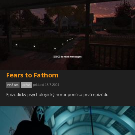
Fears to Fathom
pridané 18.7.2021
Plná hra
Akčná
Epizodický psychologický horor ponúka prvú epizódu.