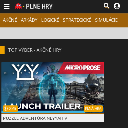
AKČNÉ
ARKÁDY
LOGICKÉ
STRATEGICKÉ
SIMULÁCIE
ADVENTÚRY
ŠPORTY & AUTÁ
RPG
TOP VÝBER - AKČNÉ HRY
0 MB
PLNÁ HRA
PUZZLE ADVENTÚRA NEYYAH V