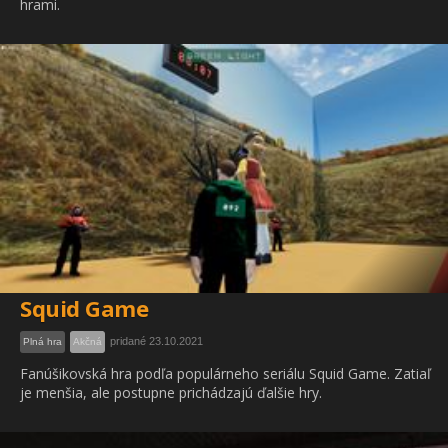
hrami.
Squid Game
pridané 23.10.2021
Plná hra
Akčná
Fanúšikovská hra podľa populárneho seriálu Squid Game. Zatiaľ
je menšia, ale postupne prichádzajú ďalšie hry.