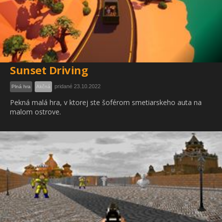
Sunset Driving
pridané 23.10.2022
Plná hra
Akčná
Pekná malá hra, v ktorej ste šoférom smetiarskeho auta na
malom ostrove.