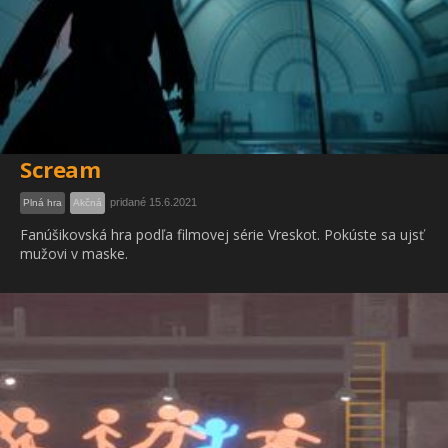
Scream
pridané 15.6.2021
Plná hra
Akčná
Fanúšikovská hra podľa filmovej série Vreskot. Pokúste sa ujsť
mužovi v maske.