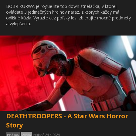
BOBR KURWA je rogue lite top down strieľačka, v ktorej
ovládate 3 jedinečných hrdinov naraz, z ktorých každý má
odlišné kúzla. Vyrazte cez poľský les, zbierajte mocné predmety
a vylepšenia.
DEATHTROOPERS - A Star Wars Horror
Story
pridané 24.4.2024
Plná hra
Akčná