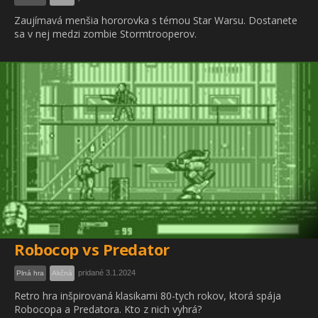
Zaujímavá menšia hororovka s témou Star Warsu. Dostanete
sa v nej medzi zombie Stormtrooperov.
Robocop vs Predator
pridané 3.1.2024
Plná hra
Akčná
Retro hra inšpirovaná klasikami 80-tych rokov, ktorá spája
Robocopa a Predatora. Kto z nich vyhrá?