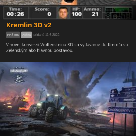
Kremlin 3D v2
pridané 11.6.2022
Plná hra
Akčná
V novej konverzii Wolfensteina 3D sa vydávame do Kremľa so
Zelenským ako hlavnou postavou.