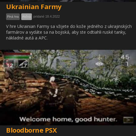
Ukrainian Farmy
pridané 18.4.2022
Plná hra
Akčná
V hre Ukrainian Farmy sa vžijete do kože jedného z ukrajinských
farmárov a vydáte sa na bojiská, aby ste odtiahli ruské tanky,
nákladné autá a APC.
Bloodborne PSX