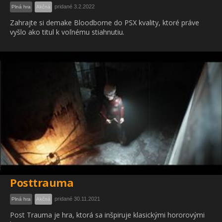
pridané 3.2.2022
Plná hra
Akčná
Zahrajte si demake Bloodborne do PSX kvality, ktoré práve
vyšlo ako titul k voľnému stiahnutiu.
Posttrauma
pridané 30.11.2021
Plná hra
Akčná
Post Trauma je hra, ktorá sa inšpiruje klasickými hororovými