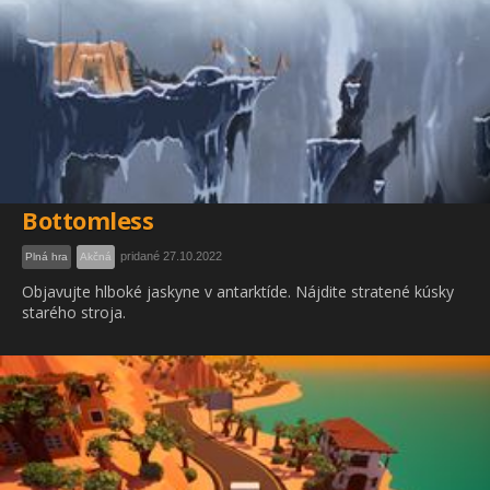
Bottomless
pridané 27.10.2022
Plná hra
Akčná
Objavujte hlboké jaskyne v antarktíde. Nájdite stratené kúsky
starého stroja.