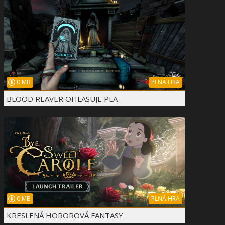
0 MB
PLNÁ HRA
BLOOD REAVER OHLASUJE PLA
0 MB
PLNÁ HRA
KRESLENÁ HOROROVÁ FANTASY